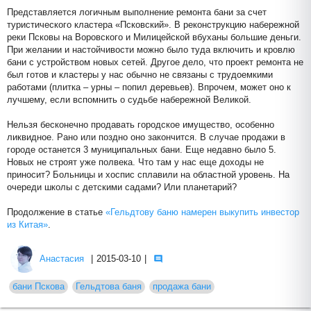
Представляется логичным выполнение ремонта бани за счет
туристического кластера «Псковский». В реконструкцию набережной
реки Псковы на Воровского и Милицейской вбуханы большие деньги.
При желании и настойчивости можно было туда включить и кровлю
бани с устройством новых сетей. Другое дело, что проект ремонта не
был готов и кластеры у нас обычно не связаны с трудоемкими
работами (плитка – урны – попил деревьев). Впрочем, может оно к
лучшему, если вспомнить о судьбе набережной Великой.
Нельзя бесконечно продавать городское имущество, особенно
ликвидное. Рано или поздно оно закончится. В случае продажи в
городе останется 3 муниципальных бани. Еще недавно было 5.
Новых не строят уже полвека. Что там у нас еще доходы не
приносит? Больницы и хоспис сплавили на областной уровень. На
очереди школы с детскими садами? Или планетарий?
Продолжение в статье
«Гельдтову баню намерен выкупить инвестор
из Китая»
.
Анастасия
|
2015-03-10
|
бани Пскова
Гельдтова баня
продажа бани