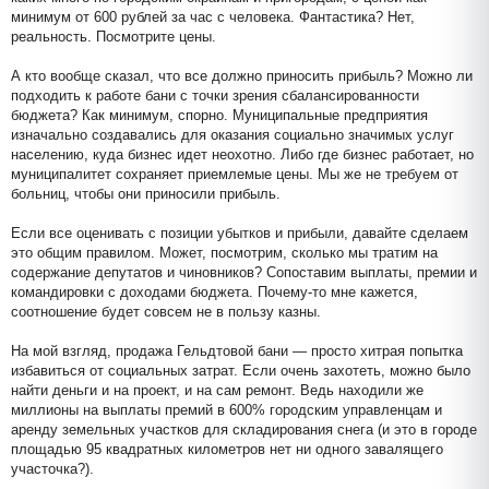
минимум от 600 рублей за час с человека. Фантастика? Нет,
реальность. Посмотрите цены.
А кто вообще сказал, что все должно приносить прибыль? Можно ли
подходить к работе бани с точки зрения сбалансированности
бюджета? Как минимум, спорно. Муниципальные предприятия
изначально создавались для оказания социально значимых услуг
населению, куда бизнес идет неохотно. Либо где бизнес работает, но
муниципалитет сохраняет приемлемые цены. Мы же не требуем от
больниц, чтобы они приносили прибыль.
Если все оценивать с позиции убытков и прибыли, давайте сделаем
это общим правилом. Может, посмотрим, сколько мы тратим на
содержание депутатов и чиновников? Сопоставим выплаты, премии и
командировки с доходами бюджета. Почему-то мне кажется,
соотношение будет совсем не в пользу казны.
На мой взгляд, продажа Гельдтовой бани — просто хитрая попытка
избавиться от социальных затрат. Если очень захотеть, можно было
найти деньги и на проект, и на сам ремонт. Ведь находили же
миллионы на выплаты премий в 600% городским управленцам и
аренду земельных участков для складирования снега (и это в городе
площадью 95 квадратных километров нет ни одного завалящего
участочка?).