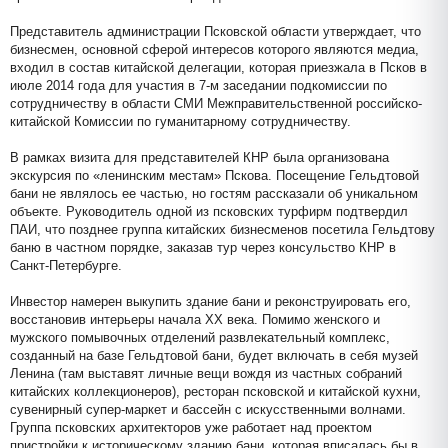
Представитель администрации Псковской области утверждает, что
бизнесмен, основной сферой интересов которого являются медиа,
входил в состав китайской делегации, которая приезжала в Псков в
июле 2014 года для участия в 7-м заседании подкомиссии по
сотрудничеству в области СМИ Межправительственной российско-
китайской Комиссии по гуманитарному сотрудничеству.
В рамках визита для представителей КНР была организована
экскурсия по «ленинским местам» Пскова. Посещение Гельдтовой
бани не являлось ее частью, но гостям рассказали об уникальном
объекте. Руководитель одной из псковских турфирм подтвердил
ПАИ, что позднее группа китайских бизнесменов посетила Гельдтову
баню в частном порядке, заказав тур через консульство КНР в
Санкт-Петербурге.
Инвестор намерен выкупить здание бани и реконструировать его,
восстановив интерьеры начала XX века. Помимо женского и
мужского помывочных отделений развлекательный комплекс,
созданный на базе Гельдтовой бани, будет включать в себя музей
Ленина (там выставят личные вещи вождя из частных собраний
китайских коллекционеров), ресторан псковской и китайской кухни,
сувенирный супер-маркет и бассейн с искусственными волнами.
Группа псковских архитекторов уже работает над проектом
пристройки к историческому зданию бани, которая вписалась бы в