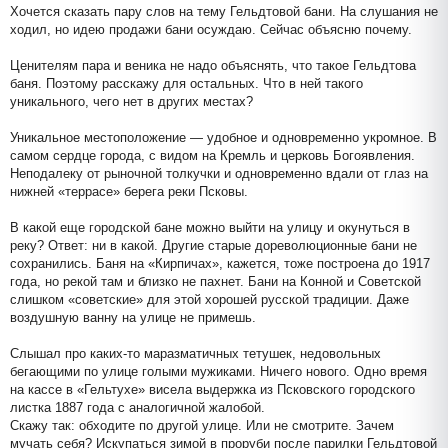
Хочется сказать пару слов на тему Гельдтовой бани. На слушания не
ходил, но идею продажи бани осуждаю. Сейчас объясню почему.
Ценителям пара и веника не надо объяснять, что такое Гельдтова
баня. Поэтому расскажу для остальных. Что в ней такого
уникального, чего нет в других местах?
Уникальное местоположение — удобное и одновременно укромное. В
самом сердце города, с видом на Кремль и церковь Богоявления.
Неподалеку от рыночной толкучки и одновременно вдали от глаз на
нижней «террасе» берега реки Псковы.
В какой еще городской бане можно выйти на улицу и окунуться в
реку? Ответ: ни в какой. Другие старые дореволюционные бани не
сохранились. Баня на «Кирпичах», кажется, тоже построена до 1917
года, но рекой там и близко не пахнет. Бани на Конной и Советской
слишком «советские» для этой хорошей русской традиции. Даже
воздушную ванну на улице не примешь.
Слышал про каких-то маразматичных тетушек, недовольных
бегающими по улице голыми мужиками. Ничего нового. Одно время
на кассе в «Гельтухе» висела выдержка из Псковского городского
листка 1887 года с аналогичной жалобой.
Скажу так: обходите по другой улице. Или не смотрите. Зачем
мучать себя? Искупаться зимой в проруби после парилки Гельдтовой