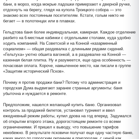
бани, в мороз, когда мокрые ладошки примерзают к дверной ручке,
отдохнуть на берегу, глядя на купола Троицкого собора — это
знакомо всех постоянным посетителям. Кстати, голым никто не
бегает — в полотенцах или в плавках.
Гельдтова баня более индивидуальная, камерная. Каждое отделение
разбито на 6-местные кабинки с отдельными столами, куда удобно
ходить компанией. На Советской и на Конной «казарменный
социализм» — общая раздевалка с длинными рядами сидений.
«Гельтуха» уютно обшита вагонкой, а в раздевалке на Конной —
казенная белая плитка. Ну и разумеется, еще одна особенность —
почасовая оплата. Короче, намыленное место, как писали в группе
«Защитим исторический Псков».
Почему я против продажи бани? Потому что администрация и
городская Дума выдвигают заранее странные аргументы: баня
убыточна и нуждается в ремонте.
Предположим, нашелся желающий купить баню. Организовал
контроль за продажей билетов, установил турникет и ввел
ежедневный режим работы, купил дрова на год вперед. Задумался
об открытии второго этажа, дорогостоящем ремонте со всеми
ограничениями. И пришел к выводу, что повышение тарифов
неизбежно. В результате псковичи получат еще одну частную баню,
каких много по городским окраинам и пригородам, с ценой как