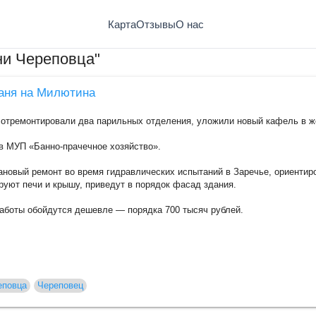
Карта
Отзывы
О нас
ни Череповца"
баня на Милютина
 отремонтировали два парильных отделения, уложили новый кафель в ж
в МУП «Банно-прачечное хозяйство».
ановый ремонт во время гидравлических испытаний в Заречье, ориентиро
уют печи и крышу, приведут в порядок фасад здания.
аботы обойдутся дешевле — порядка 700 тысяч рублей.
еповца
Череповец