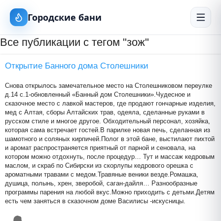
Городские бани
Все публикации с тегом "зож"
Открытие Банного дома Столешники
Снова открылось замечательное место на Столешниковом переулке
д.14 с.1-обновленный «Банный дом Столешники».Чудесное и
сказочное место с лавкой мастеров, где продают гончарные изделия,
мед с Алтая, сборы Алтайских трав, одеяла, сделанные руками в
русском стиле и многое другое. Обходительный персонал, хозяйка,
которая сама встречает гостей.В парилке новая печь, сделанная из
шамотного и соляных кирпичей.Полог в этой бане, выстилают пихтой
и аромат распространяется приятный от парной и сеновала, на
котором можно отдохнуть, после процедур… Тут и массаж кедровым
маслом, и скраб по Сибирски из скорлупы кедрового орешка с
ароматными травами с медом.Травяные веники везде.Ромашка,
душица, полынь, хрен, зверобой, саган-дайля… Разнообразные
программы парения на любой вкус.Можно приходить с детьми.Детям
есть чем заняться в сказочном доме Василисы -искусницы.