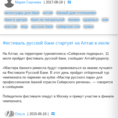
Мария Сергеева
|
2017-08-19
|
аксессуары для бани
алтай
банный дом столешники
баня в центре
баня на театральной
веники
здоровье
зож
массаж
мед
русская баня
сибирское спа
травы
Фестиваль русской бани стартует на Алтае в июле
На Алтае, на территории туркомплекса «Сибирское подворье», 11
июля пройдет фестиваль русской бани, сообщает Алтайтурцентр.
«Мастера банного ремесла будут соревноваться за звание лучшего
на Фестивале Русской Бани. В этот день пройдет отборочный тур
чемпионата по парению на кубок «Мастер русского пара» для
профессионалов банной отрасли Сибирского региона», — говорится
в сообщении.
Победители фестиваля поедут в Москву и примут участие в финале
чемпионата.
Ольга
|
2015-06-18
|