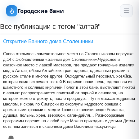
Городские бани
Все публикации с тегом "алтай"
Открытие Банного дома Столешники
Снова открылось замечательное место на Столешниковом переулке
д.14 с.1-обновленный «Банный дом Столешники».Чудесное и
сказочное место с лавкой мастеров, где продают гончарные изделия,
мед с Алтая, сборы Алтайских трав, одеяла, сделанные руками в
русском стиле и многое другое. Обходительный персонал, хозяйка,
которая сама встречает гостей.В парилке новая печь, сделанная из
шамотного и соляных кирпичей.Полог в этой бане, выстилают пихтой
и аромат распространяется приятный от парной и сеновала, на
котором можно отдохнуть, после процедур… Тут и массаж кедровым
маслом, и скраб по Сибирски из скорлупы кедрового орешка с
ароматными травами с медом.Травяные веники везде.Ромашка,
душица, полынь, хрен, зверобой, саган-дайля… Разнообразные
программы парения на любой вкус.Можно приходить с детьми.Детям
есть чем заняться в сказочном доме Василисы -искусницы.