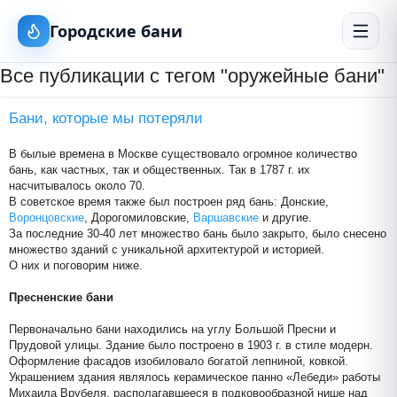
Городские бани
Все публикации с тегом "оружейные бани"
Бани, которые мы потеряли
В былые времена в Москве существовало огромное количество
бань, как частных, так и общественных. Так в 1787 г. их
насчитывалось около 70.
В советское время также был построен ряд бань: Донские,
Воронцовские
, Дорогомиловские,
Варшавские
и другие.
За последние 30-40 лет множество бань было закрыто, было снесено
множество зданий с уникальной архитектурой и историей.
О них и поговорим ниже.
Пресненские бани
Первоначально бани находились на углу Большой Пресни и
Прудовой улицы. Здание было построено в 1903 г. в стиле модерн.
Оформление фасадов изобиловало богатой лепниной, ковкой.
Украшением здания являлось керамическое панно «Лебеди» работы
Михаила Врубеля, располагавшееся в подковообразной нише над