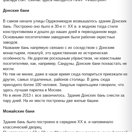
фасада сбит. Сейчас здесь находится НИИР «Фазотрон».
Донские бани
В самом начале улицы Орджоникидзе возвышалось здание Донских
бань. Построено оно было в 30-е гг. XX в. в модном тогда стиле
конструктивизма и дошло до наших дней в первозданном виде.
Основными посетителями заведения были рабочие окрестных
заводов.
Название бань напрямую связано с их соседством с Донским
монастырем, пожалуй, это единственная их историческая
особенность. Ни дорогим роскошным убранством, ни известными
посетителями, как, например, Сандуны, Донские бани похвастать не
могли.
Но тем не менее, даже в наше время сюда попариться приезжали из
других, самых отдаленных, районов столицы. В день сюда
приходило более 100 человек. Заядлые парильщики говорили, что
здесь лучшая парилка в Москве.
Но в июне 2013 г. все закончилось. Здание Донских бань снесли за
пару дней. На их месте построены две жилые башни.
Можайские бани
Здание бань было построено в середине XX в. и напоминало
классический дворец.