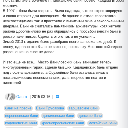
По статистике в 50-е-60-е гг. Можайские бани посетил каждый второй
москвич.
В 1997 г. бани были закрыты. Была надежда, что их отреставрируют
и снова откроют для посещения. Но здание в стиле «советского
неоклассицизма» так и простояло с выбитыми окна и заколоченными
дверями. Бани не считались памятником архитектуры, хотя жители
района Дорогомилово не раз обращались с просьбой внести бани в
реестр памятников. Сделать этого так и не успели…
Зимой 2013 г. здание было разобрано всего за несколько дней. К
слову, сделано это было не законно, поскольку Мосгосстройнадзор
разрешения на снос не давал.
И это еще не все… Место Даниловских бань занимает теперь
многоуровневый гараж, здание бывших Кадашевских бань отдано
под лофт-апартаменты, а Оружейные бани остались лишь в
ностальгических воспоминаниях, да в творчестве поэтов и
писателей.
Ольга
|
2015-03-16
|
бани на пресне
Бани Прусакова
варшавские бани
воронцовские бани
даниловские бани
донские бани
кадашевские бани
краснопресненские бани
можайские бани