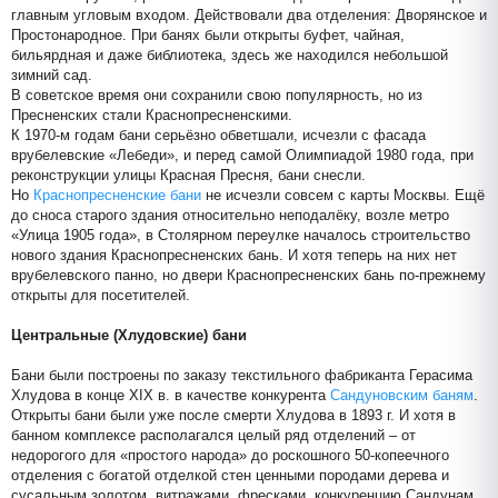
главным угловым входом. Действовали два отделения: Дворянское и
Простонародное. При банях были открыты буфет, чайная,
бильярдная и даже библиотека, здесь же находился небольшой
зимний сад.
В советское время они сохранили свою популярность, но из
Пресненских стали Краснопресненскими.
К 1970-м годам бани серьёзно обветшали, исчезли с фасада
врубелевские «Лебеди», и перед самой Олимпиадой 1980 года, при
реконструкции улицы Красная Пресня, бани снесли.
Но
Краснопресненские бани
не исчезли совсем с карты Москвы. Ещё
до сноса старого здания относительно неподалёку, возле метро
«Улица 1905 года», в Столярном переулке началось строительство
нового здания Краснопресненских бань. И хотя теперь на них нет
врубелевского панно, но двери Краснопресненских бань по-прежнему
открыты для посетителей.
Центральные (Хлудовские) бани
Бани были построены по заказу текстильного фабриканта Герасима
Хлудова в конце XIX в. в качестве конкурента
Сандуновским баням
.
Открыты бани были уже после смерти Хлудова в 1893 г. И хотя в
банном комплексе располагался целый ряд отделений – от
недорогого для «простого народа» до роскошного 50-копеечного
отделения с богатой отделкой стен ценными породами дерева и
сусальным золотом, витражами, фресками, конкуренцию Сандунам