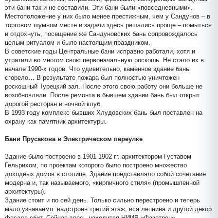
эти бани так и не составили. Эти бани были «повседневными».
Местоположение у них было менее престижным, чем у Сандунов – в
торговом шумном месте и задачи здесь решались проще – помыться
и отдохнуть, посещение же Сандуновских бань сопровождалось
целым ритуалом и было настоящим праздником.
В советские годы Центральные бани исправно работали, хотя и
утратили во многом свою первоначальную роскошь. Не стало их в
начале 1990-х годов. Что удивительно, каменное здание бань
сгорело… В результате пожара был полностью уничтожен
роскошный Турецкий зал. После этого свою работу они больше не
возобновляли. После ремонта в бывшем здании бань был открыт
дорогой ресторан и ночной клуб.
В 1993 году комплекс бывших Хлудовских бань был поставлен на
охрану как памятник архитектуры.
Бани Прусакова в Электрическом переулке
Здание было построено в 1901-1902 гг. архитектором Густавом
Гельрихом, по проектам которого было построено множество
доходных домов в столице. Здание представляло собой сочетание
модерна и, так называемого, «кирпичного стиля» (промышленной
архитектуры).
Здание стоит и по сей день. Только сильно перестроено и теперь
мало узнаваемо: надстроен третий этаж, вся лепнина и другой декор