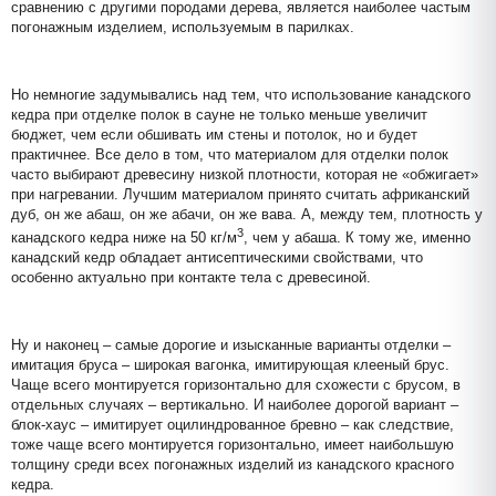
сравнению с другими породами дерева, является наиболее частым
погонажным изделием, используемым в парилках.
Но немногие задумывались над тем, что использование канадского
кедра при отделке полок в сауне не только меньше увеличит
бюджет, чем если обшивать им стены и потолок, но и будет
практичнее. Все дело в том, что материалом для отделки полок
часто выбирают древесину низкой плотности, которая не «обжигает»
при нагревании. Лучшим материалом принято считать африканский
дуб, он же абаш, он же абачи, он же вава. А, между тем, плотность у
3
канадского кедра ниже на 50 кг/м
, чем у абаша. К тому же, именно
канадский кедр обладает антисептическими свойствами, что
особенно актуально при контакте тела с древесиной.
Ну и наконец – самые дорогие и изысканные варианты отделки –
имитация бруса – широкая вагонка, имитирующая клееный брус.
Чаще всего монтируется горизонтально для схожести с брусом, в
отдельных случаях – вертикально. И наиболее дорогой вариант –
блок-хаус – имитирует оцилиндрованное бревно – как следствие,
тоже чаще всего монтируется горизонтально, имеет наибольшую
толщину среди всех погонажных изделий из канадского красного
кедра.