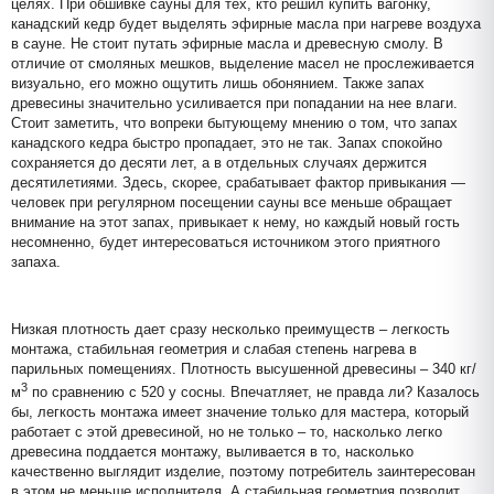
целях. При обшивке сауны для тех, кто решил купить вагонку,
канадский кедр будет выделять эфирные масла при нагреве воздуха
в сауне. Не стоит путать эфирные масла и древесную смолу. В
отличие от смоляных мешков, выделение масел не прослеживается
визуально, его можно ощутить лишь обонянием. Также запах
древесины значительно усиливается при попадании на нее влаги.
Стоит заметить, что вопреки бытующему мнению о том, что запах
канадского кедра быстро пропадает, это не так. Запах спокойно
сохраняется до десяти лет, а в отдельных случаях держится
десятилетиями. Здесь, скорее, срабатывает фактор привыкания —
человек при регулярном посещении сауны все меньше обращает
внимание на этот запах, привыкает к нему, но каждый новый гость
несомненно, будет интересоваться источником этого приятного
запаха.
Низкая плотность дает сразу несколько преимуществ – легкость
монтажа, стабильная геометрия и слабая степень нагрева в
парильных помещениях. Плотность высушенной древесины – 340 кг/
3
м
по сравнению с 520 у сосны. Впечатляет, не правда ли? Казалось
бы, легкость монтажа имеет значение только для мастера, который
работает с этой древесиной, но не только – то, насколько легко
древесина поддается монтажу, выливается в то, насколько
качественно выглядит изделие, поэтому потребитель заинтересован
в этом не меньше исполнителя. А стабильная геометрия позволит