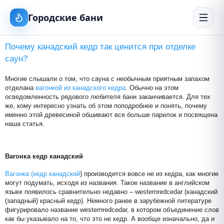
Городские бани
Почему канадский кедр так ценится при отделке
саун?
Многие слышали о том, что сауна с необычным приятным запахом
отделана
вагонкой из канадского кедра
. Обычно на этом
осведомленность рядового любителя бани заканчивается. Для тех
же, кому интересно узнать об этом поподробнее и понять, почему
именно этой древесиной обшивают все больше парилок и посвящена
наша статья.
Вагонка кедр канадский
Вагонка (кедр канадский
) производится вовсе не из кедра, как многие
могут подумать, исходя из названия. Такое название в английском
языке появилось сравнительно недавно – westernredcedar (канадский
(западный) красный кедр). Немного ранее в зарубежной литературе
фигурировало название westernredcedar, в котором объединение слов
как бы указывало на то, что это не кедр. А вообще изначально, да и