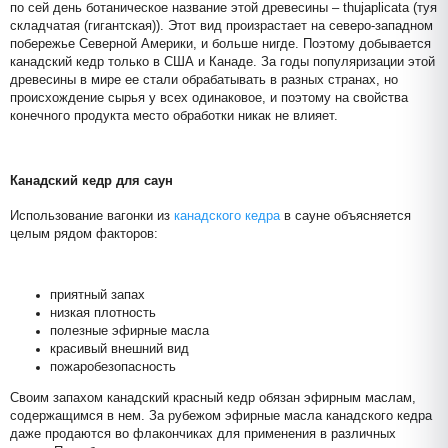
по сей день ботаническое название этой древесины – thujaplicata (туя
складчатая (гигантская)). Этот вид произрастает на северо-западном
побережье Северной Америки, и больше нигде. Поэтому добывается
канадский кедр только в США и Канаде. За годы популяризации этой
древесины в мире ее стали обрабатывать в разных странах, но
происхождение сырья у всех одинаковое, и поэтому на свойства
конечного продукта место обработки никак не влияет.
Канадский кедр для саун
Использование вагонки из
канадского кедра
в сауне объясняется
целым рядом факторов:
приятный запах
низкая плотность
полезные эфирные масла
красивый внешний вид
пожаробезопасность
Своим запахом канадский красный кедр обязан эфирным маслам,
содержащимся в нем. За рубежом эфирные масла канадского кедра
даже продаются во флакончиках для применения в различных