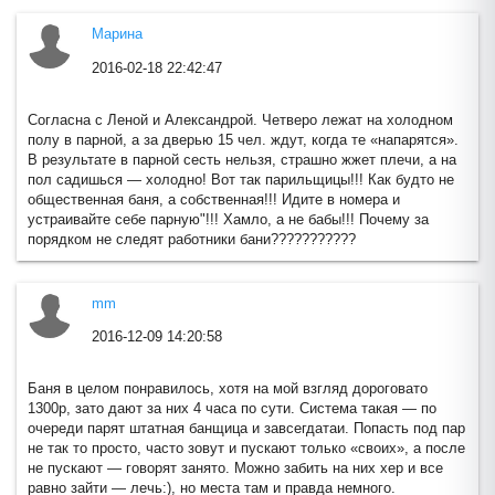
Марина
Берсеневские Бани - закрыты
2016-02-18 22:42:47
Согласна с Леной и Александрой. Четверо лежат на холодном
полу в парной, а за дверью 15 чел. ждут, когда те «напарятся».
В результате в парной сесть нельзя, страшно жжет плечи, а на
пол садишься — холодно! Вот так парильщицы!!! Как будто не
общественная баня, а собственная!!! Идите в номера и
устраивайте себе парную"!!! Хамло, а не бабы!!! Почему за
порядком не следят работники бани???????????
mm
2016-12-09 14:20:58
Баня в целом понравилось, хотя на мой взгляд дороговато
1300р, зато дают за них 4 часа по сути. Система такая — по
очереди парят штатная банщица и завсегдатаи. Попасть под пар
не так то просто, часто зовут и пускают только «своих», а после
не пускают — говорят занято. Можно забить на них хер и все
равно зайти — лечь:), но места там и правда немного.