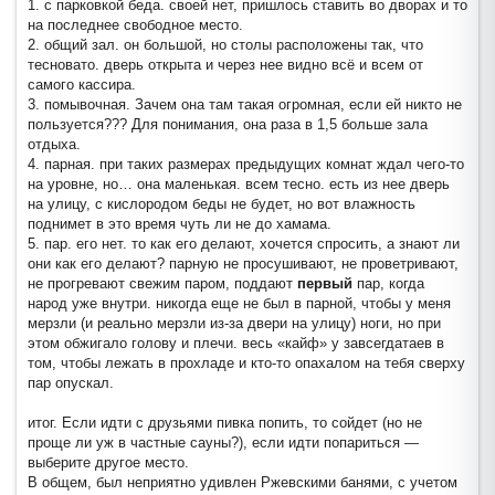
1. с парковкой беда. своей нет, пришлось ставить во дворах и то
на последнее свободное место.
2. общий зал. он большой, но столы расположены так, что
тесновато. дверь открыта и через нее видно всё и всем от
самого кассира.
3. помывочная. Зачем она там такая огромная, если ей никто не
пользуется??? Для понимания, она раза в 1,5 больше зала
отдыха.
4. парная. при таких размерах предыдущих комнат ждал чего-то
на уровне, но… она маленькая. всем тесно. есть из нее дверь
на улицу, с кислородом беды не будет, но вот влажность
поднимет в это время чуть ли не до хамама.
5. пар. его нет. то как его делают, хочется спросить, а знают ли
они как его делают? парную не просушивают, не проветривают,
не прогревают свежим паром, поддают
первый
пар, когда
народ уже внутри. никогда еще не был в парной, чтобы у меня
мерзли (и реально мерзли из-за двери на улицу) ноги, но при
этом обжигало голову и плечи. весь «кайф» у завсегдатаев в
том, чтобы лежать в прохладе и кто-то опахалом на тебя сверху
пар опускал.
итог. Если идти с друзьями пивка попить, то сойдет (но не
проще ли уж в частные сауны?), если идти попариться —
выберите другое место.
Варшавские бани
В общем, был неприятно удивлен Ржевскими банями, с учетом