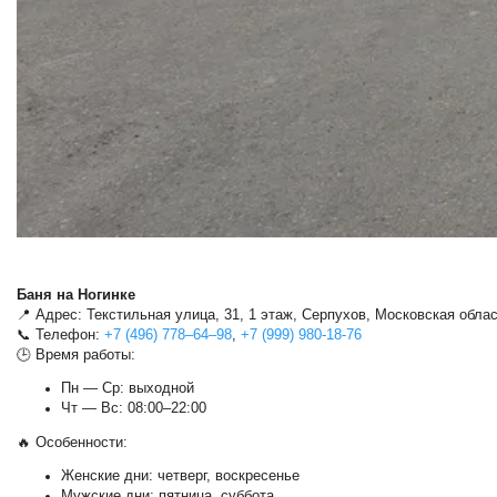
Баня на Ногинке
📍 Адрес: Текстильная улица, 31, 1 этаж, Серпухов, Московская облас
📞 Телефон:
+7 (496) 778‒64‒98
,
+7 (999) 980-18-76
🕒 Время работы:
Пн — Ср: выходной
Чт — Вс: 08:00–22:00
🔥 Особенности:
Женские дни: четверг, воскресенье
Мужские дни: пятница, суббота