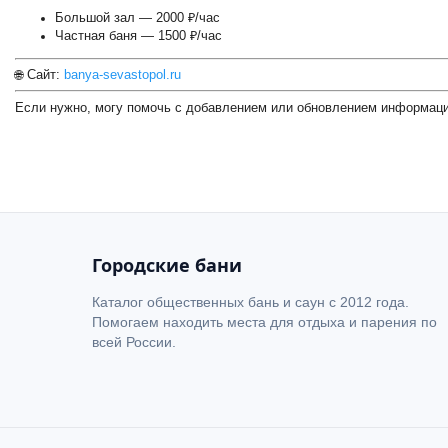
Большой зал — 2000 ₽/час
Сауна "Тамико"
Частная баня — 1500 ₽/час
🌐 Сайт:
banya-sevastopol.ru
Сауна в Гостевом Доме K&t
Если нужно, могу помочь с добавлением или обновлением информаци
+
−
Дельта — сауна
Городские бани
Каталог общественных бань и саун с 2012 года.
Помогаем находить места для отдыха и парения по
всей России.