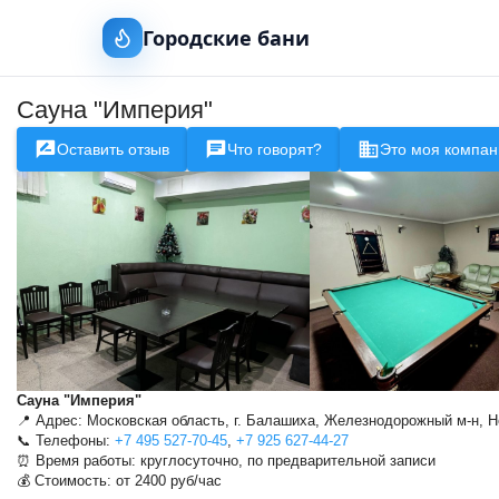
Городские бани
Сауна "Империя"
Оставить отзыв
Что говорят?
Это моя компан
Сауна "Империя"
📍 Адрес: Московская область, г. Балашиха, Железнодорожный м-н, Но
📞 Телефоны:
+7 495 527-70-45
,
+7 925 627-44-27
⏰ Время работы: круглосуточно, по предварительной записи
💰 Стоимость: от 2400 руб/час