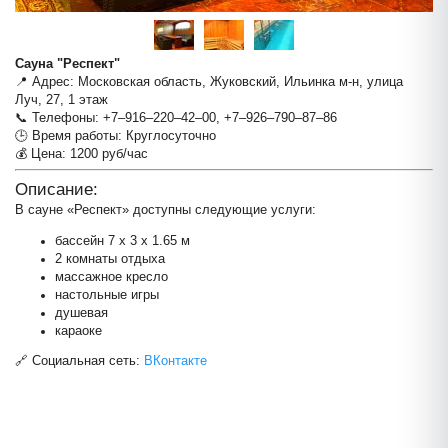
Сауна "Респект"
📍 Адрес: Московская область, Жуковский, Ильинка м-н, улица
Луч, 27, 1 этаж
📞 Телефоны: +7‒916‒220‒42‒00, +7‒926‒790‒87‒86
🕒 Время работы: Круглосуточно
💰 Цена: 1200 руб/час
Описание:
В сауне «Респект» доступны следующие услуги:
бассейн 7 х 3 х 1.65 м
2 комнаты отдыха
массажное кресло
настольные игры
душевая
караоке
Сауна "Респект"
🔗 Социальная сеть:
ВКонтакте
+
−