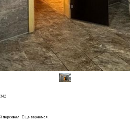
9342
й персонал. Еще вернемся.
2