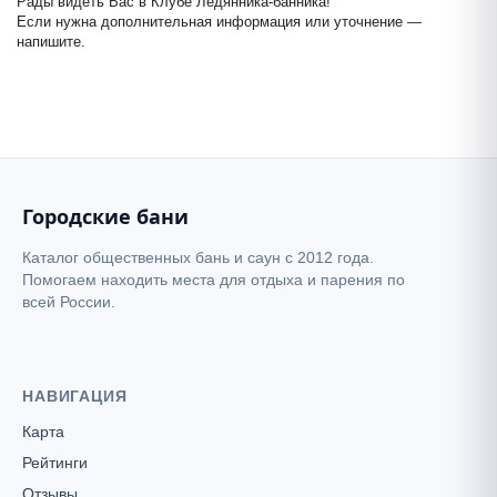
Рады видеть Вас в Клубе Ледянника-банника!
Если нужна дополнительная информация или уточнение —
Клуб Ледянника-банника
напишите.
+
−
Бани на улице Новой
Городские бани
Каталог общественных бань и саун с 2012 года.
Помогаем находить места для отдыха и парения по
всей России.
НАВИГАЦИЯ
Карта
Рейтинги
Отзывы