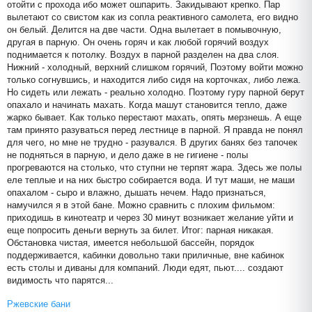
отойти с прохода ибо может ошпарить. Закидывают крепко. Пар
вылетают со свистом как из сопла реактивного самолета, его видно
он белый. Делится на две части. Одна вылетает в помывочную,
другая в парную. Он очень горяч и как любой горячий воздух
поднимается к потолку. Воздух в парной разделен на два слоя.
Нижний - холодный, верхний слишком горячий, Поэтому войти можно
только согнувшись, и находится либо сидя на корточках, либо лежа.
Но сидеть или лежать - реально холодно. Поэтому гуру парной берут
опахало и начинать махать. Когда машут становится тепло, даже
жарко бывает. Как только перестают махать, опять мерзнешь. А еще
там принято разуваться перед лестнице в парной. Я правда не понял
для чего, но мне не трудно - разувался. В других банях без тапочек
не подняться в парную, и дело даже в не гигиене - полы
прогреваются на столько, что ступни не терпят жара. Здесь же полы
еле теплые и на них быстро собирается вода. И тут маши, не маши
опахалом - сыро и влажно, дышать нечем. Надо признаться,
намучился я в этой бане. Можно сравнить с плохим фильмом:
приходишь в кинотеатр и через 30 минут возникает желание уйти и
еще попросить деньги вернуть за билет. Итог: парная никакая.
Обстановка чистая, имеется небольшой бассейн, порядок
поддерживается, кабинки довольно таки приличные, вне кабинок
есть столы и диваны для компаний. Люди едят, пьют.... создают
видимость что парятся...
Ржевские бани