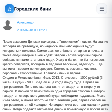
Городские бани
Александр
2013-07-18 00:12:20
После закрытия Донских нахожусь в "творческом" поиске. На звание
эксперта не претендую, но надеюсь мои наблюдения будут
интересны и полезны. Самое важное в бане это парная и печка, а
также люди которые в нее ходят. Уверен - возле хорошей парное
собираются замечательные люди. Хожу в баню, что бы погреться,
крепко попарится, посидеть в ледяном бассейне, отдохнуть. Еда,
выпивка - совсем не интересуют. Свежесть ремонта, чистота,
персонал - второстепенно. Главное - печь и парная.
Сходил в Ржевские бани. Июль 2013. Стоимость - 1000 рублей (3
часа), в будни - 900. Вряд ли еще когда пойду туда. Парная не
прогревается. Печь поставлена так, что находится в сторону от
парной. В парной от печки только одна торцевая сторона в которой
находится отверстие с дверкой куда необходимо поддавать. Может
из-за этого, а может что-то не так с вентиляцией, парная совсем не
прогревается, в ней холодно. Но видно печка все таки жаркая и даже
очень. Когда поддают открывают дверь в помывочную и просят всех