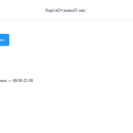
Карта
Отзывы
О нас
ия
нье — 09:00-21:00
Бани "Оазис" на улице Сакко и 