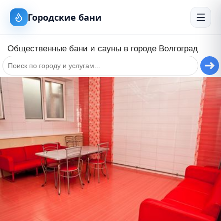
Городские бани
Общественные бани и сауны в городе
Волгоград
+
−
ровительный банный комплекс "Брод"
е бани