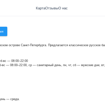
Карта
Отзывы
О нас
ия
ком острове Санкт-Петербурга. Предлагается классическое русское ба
сб-вс — 08:00–22:00
б-вс — 08:00–22:00, ср — санитарный день, пн, чт, сб — мужские дни, вт
Василеостровские бани
день — среда.