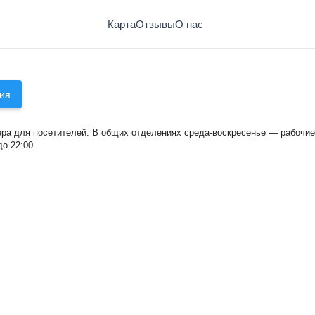
Карта
Отзывы
О нас
ия
а для посетителей. В общих отделениях среда-воскресенье — рабочие д
о 22:00.