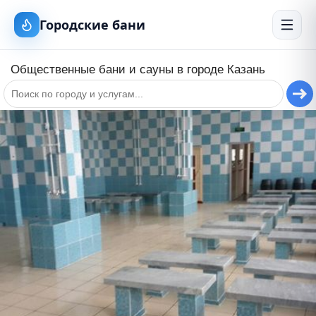
Городские бани
Общественные бани и сауны в городе
Казань
+
−
Оздоровительный комплекс Адмира