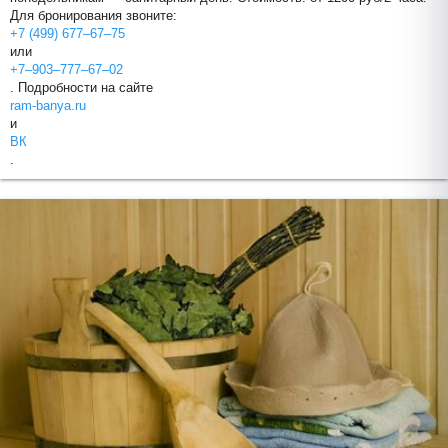
Для бронирования звоните:
+7 (499) 677‒67‒75
или
+7‒903‒777‒67‒02
. Подробности на сайте
ram-banya.ru
и
ВК
.