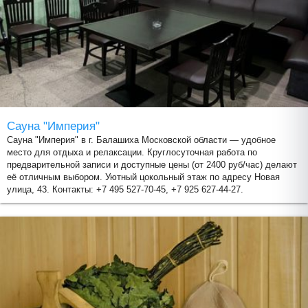
Сауна "Империя"
Сауна "Империя" в г. Балашиха Московской области — удобное
место для отдыха и релаксации. Круглосуточная работа по
предварительной записи и доступные цены (от 2400 руб/час) делают
её отличным выбором. Уютный цокольный этаж по адресу Новая
улица, 43. Контакты: +7 495 527-70-45, +7 925 627-44-27.