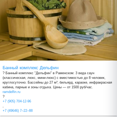
Банный комплекс Дельфин
? Банный комплекс "Дельфин" в Раменском: 3 вида саун
(классическая, люкс, мини-люкс) с вместимостью до 8 человек,
круглосуточно. Бассейны до 27 м³, бильярд, караоке, инфракрасная
кабина, парные и зоны отдыха. Цены — от 1500 руб/час.
ramdelfin.ru
?
+7 (905) 704-12-96
,
+7 (49646) 7‒22‒88