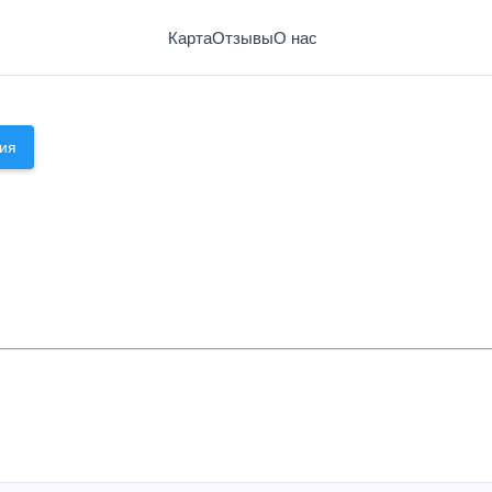
Карта
Отзывы
О нас
УП "Снежинка")
ия
Баня на Садовой (МУП "Снежинк