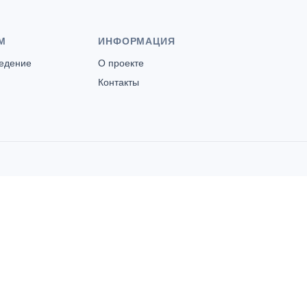
М
ИНФОРМАЦИЯ
ведение
О проекте
Контакты
нские бани (МУП "Снежинка")