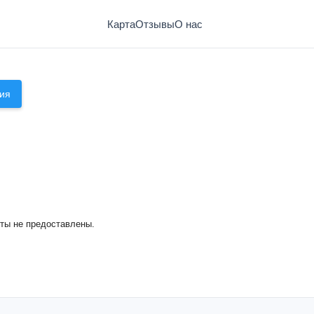
Карта
Отзывы
О нас
ия
Баня №1
кты не предоставлены.