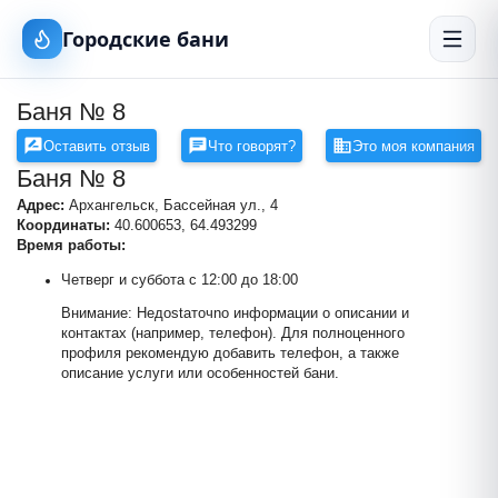
Городские бани
Баня № 8
Оставить отзыв
Что говорят?
Это моя компания
Баня № 8
Адрес:
Архангельск, Бассейная ул., 4
Координаты:
40.600653, 64.493299
Время работы:
Четверг и суббота с 12:00 до 18:00
Внимание: Недostaточno информации о описании и
контактах (например, телефон). Для полноценного
профиля рекомендую добавить телефон, а также
Баня № 8
описание услуги или особенностей бани.
+
−